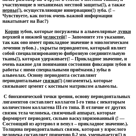
участвующие в механизмах местной защиты
(!)
, а также
нервы
(!)
, осуществляющие иннервацию
(!)
зуба.
(! –
Чувствуете, как поток очень важной информации
накатывает на Вас?)
Корни
зубов, которые погружены в альвеолярные
лунки
верхней и нижней
челюстей
(! – Запомните это указание,
так как оно имеет прикладное значение в миологическом
лечении зубов.)
, укрыты периодонтом, который являет
собой специализированную фиброзную соединительную
ткань
(!)
, которая удерживает
(! – Прикладное значение, и
очень важное для понимания состояния фиксации зубов и
работы с ними специальными приёмами.)
зубы в
альвеолах. Основу периодонта составляют
периодонтальные
связки
(!)
(лигаменты), которые
связывают цемент с костным матриксом альвеолы.
С биохимической точки зрения, основу периодонтальных
лигаментов составляет коллаген I-го типа с некоторым
количеством коллагена III-го типа. В отличие от других
связок тела человека, связочный аппарат, которые
формирует периодонт, сильно васкуляризованный
(! —
Состоящий из артериол и венул – прикладное значение.)
.
Толщина периодонтальных связок, которая у взрослого
человека составляет примерно 0,2 мм, уменьшается
(!)
в