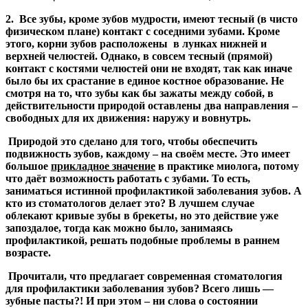
2. Все зубы, кроме зубов мудрости, имеют тесный (в чисто
физическом плане) контакт с соседними зубами. Кроме
этого, корни зубов расположены в лунках нижней и
верхней челюстей. Однако, в совсем тесный (прямой)
контакт с костями челюстей они не входят, так как иначе
было бы их срастание в единое костное образование. Не
смотря на то, что зубы как бы зажаты между собой, в
действительности природой оставлены два направления –
свободных для их движения: наружу и вовнутрь.
Природой это сделано для того, чтобы обеспечить
подвижность зубов, каждому – на своём месте. Это имеет
большое
прикладное значение
в практике миолога, потому
что даёт возможность работать с зубами. То есть,
заниматься истинной профилактикой заболевания зубов. А
кто из стоматологов делает это? В лучшем случае
облекают кривые зубы в брекеты, но это действие уже
запоздалое, тогда как можно было, занимаясь
профилактикой, решать подобные проблемы в раннем
возрасте.
Прочитали, что предлагает современная стоматология
для профилактики заболевания зубов? Всего лишь —
зубные пасты?! И при этом – ни слова о состоянии