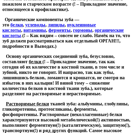
пожилом и старческом возрасте
(! – Прикладное значение,
относящееся к профилактике)
.
Органические компоненты зуба —
это
белки
,
углеводы
,
липиды
,
нуклеиновые
кислоты
,
витамины
,
ферменты
,
гормоны
,
органические
кислоты
.
(! – Как видим – совсем не слабо. Намёк на то, что
зуб должен рассматриваться как отдельный ОРГАН!!!,
подробности в Выводах.)
Основу органических соединений зуба, безусловно,
составляют
белки
(! – Прикладное значение, так как
сегодня об их количестве в костной ткани, в том числе и
зубной, никто не говорит. И напрасно, так как зубы,
лишившись белков, ломаются и крошатся, не смотря на
избыток в них кальция! И виной тому – снижение
количества белков в костной ткани зуба.)
, которые
разделяют на растворимые и нерастворимые.
Растворимые белки
тканей зуба: альбумины, глобулины,
гликопротеины, протеогликаны, ферменты,
фосфопротеины. Растворимые (неколлагеновые) белки
характеризуются высокой метаболической
(!)
активностью,
выполняют ферментную
(!)
(каталитическую), защитную
(!)
,
транспортную
(!)
и ряд других функций. Самое высокое