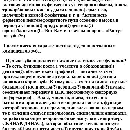
высокая активность ферментов углеводного обмена, цикла
трикарбоновых кислот, дыхательных ферментов,
щелочной и кислой фосфатазы и т. д. Активность
ферментов пентозофосфатного пути особенно высока в
период активной
(!)
продукции
(!)
дентина
(!)
одонтобластами.
(! – Вот Вам и ответ на вопрос – «Растут
ли зубы?»)
Биохимическая характеристика отдельных тканных
компонентов зуба.
Пульпа
зуба выполняет важные пластические функции(!
– То есть, функции роста.), участвуя в образовании(!)
дентина(!), обеспечивает трофику(! – питание за счёт
притекающей к пульпе артериальной крови.) дентина
коронки и корня зуба. К тому же, за счет наличия в пульпе
большого(!) количества(!) нервных(!) окончаний(!) пульпа
обеспечивает передачу в ЦНС необходимую сенсорную
информацию(! – А мы, миологи, знаем, что если в
патологии принимает участие нервная система, функция
которой основана на перемещении электронов по нервам,
то в лечении следует использовать специальные аппараты,
вырабатывающие нейроподобные импульсы, например,
СКЭНАР, ДЭНАС.), которая объясняет очень высокую
болевую(!) чувствительность(!) внутренних тканей зуба к