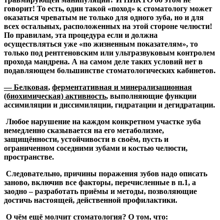
говорит!
То есть, один такой «поход» к стоматологу может
оказаться чреватым не только для одного зуба, но и для
всех остальных, расположенных на этой стороне челюсти!
По правилам, эта процедура если и должна
осуществляться уже «по жизненным показателям», то
только под рентгеновским или ультразвуковым контролем
прохода мандрена. А на самом деле таких условий нет в
подавляющем большинстве стоматологических кабинетов.
— Белковая
,
ферментативная и минерализационная
(биохимическая) активность
, выполняющие функции
ассимиляции и диссимиляции, гидратации и дегидратации.
Любое нарушение на каждом конкретном участке зуба
немедленно сказывается на его метаболизме,
защищённости, устойчивости в своём, пусть и
ограниченном соседними зубами и костью челюсти,
пространстве.
Следовательно, причины поражения зубов надо описать
заново, включив все факторы, перечисленные в п.1, а
заодно – разработать приёмы и методы, позволяющие
достичь настоящей, действенной профилактики.
О чём ещё молчит стоматология? О том, что: