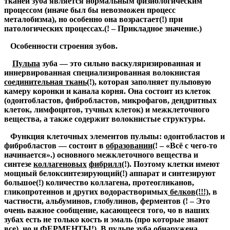
тканей зуба является нормальным физиологическим
процессом
(иначе был бы невозможен процесс
металобизма)
, но особенно она возрастает
(!)
при
патологических процессах.
(! – Прикладное значение.)
Особенности строения зубов.
Пульпа
зуба
— это сильно васкуляризированная и
иннервированная специализированная волокнистая
соединительная ткань
(!)
, которая заполняет пульповую
камеру коронки и канала корня. Она состоит из клеток
(одонтобластов, фибробластов, микрофагов, дендритных
клеток, лимфоцитов, тучных клеток) и межклеточного
вещества, а также содержит волокнистые структуры.
Функция клеточных элементов пульпы: одонтобластов и
фибробластов — состоит в
образовании
(! – «Всё с чего-то
начинается».)
основного межклеточного вещества и
синтезе
коллагеновых
фибрилл
(!)
. Поэтому клетки имеют
мощный белоксинтезирующий
(!)
аппарат и синтезируют
большое
(!)
количество коллагена, протеогликанов,
гликопротеинов и других водорастворимых
белков
(!!!)
, в
частности, альбуминов, глобулинов, ферментов
(! – Это
очень важное сообщение, касающееся того, чо в наших
зубах есть не только кость и эмаль (про которые знают
все), но и ФЕРМЕНТЫ!)
. В пульпе зуба обнаружена