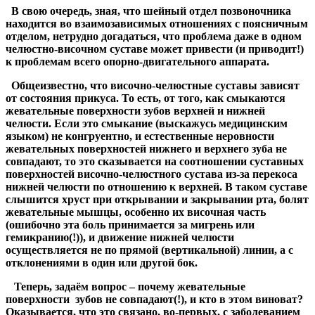
В свою очередь, зная, что шейный отдел позвоночника
находится во взаимозависимых отношениях с поясничным
отделом, нетрудно догадаться, что проблема даже в одном
челюстно-височном суставе может привести (и приводит
!
)
к проблемам всего опорно-двигательного аппарата.
Общеизвестно, что височно-челюстные суставы зависят
от состояния прикуса. То есть, от того, как смыкаются
жевательные поверхности зубов верхней и нижней
челюсти. Если это смыкание (выскажусь медицинским
языком) не конгруентно, и естественные неровности
жевательных поверхностей нижнего и верхнего зуба не
совпадают, то это сказывается на соотношении суставных
поверхностей височно-челюстного сустава из-за перекоса
нижней челюсти по отношению к верхней. В таком суставе
слышится хруст при открывании и закрывании рта, болят
жевательные мышцы, особенно их височная часть
(ошибочно эта боль принимается за мигрень или
гемикранию
(!)
), и движение нижней челюсти
осуществляется не по прямой (вертикальной) линии, а с
отклонениями в один или другой бок.
Теперь, задаём вопрос – почему жевательные
поверхности зубов не совпадают
(!)
, и кто в этом виноват?
Оказывается, что это связано, во-первых, с заболеванием