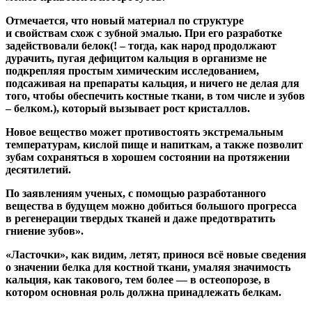
Отмечается, что новый материал по структуре
и свойствам схож с зубной эмалью. При его разработке
задействовали белок
(! – тогда, как народ продолжают
дурачить, пугая дефицитом кальция в организме не
подкрепляя простым химическим исследованием,
подсаживая на препараты кальция, и ничего не делая для
того, чтобы обеспечить костные ткани, в том числе и зубов
– белком.)
, который вызывает рост кристаллов.
Новое вещество может противостоять экстремальным
температурам, кислой пище и напиткам, а также позволит
зубам сохраняться в хорошем состоянии на протяжении
десятилетий.
По заявлениям ученых, с помощью разработанного
вещества в будущем можно добиться большого прогресса
в регенерации твердых тканей и даже предотвратить
гниение зубов».
«Ласточки», как видим, летят, принося всё новые сведения
о значении белка для костной ткани, умаляя значимость
кальция, как такового, тем более — в остеопорозе, в
котором основная роль должна принадлежать белкам.