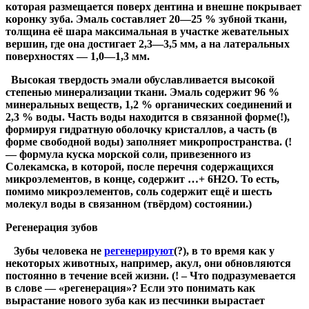
которая размещается поверх дентина и внешне покрывает
коронку зуба. Эмаль составляет 20—25 % зубной ткани,
толщина её шара максимальная в участке жевательных
вершин, где она достигает 2,3—3,5 мм, а на латеральных
поверхностях — 1,0—1,3 мм.
Высокая твердость эмали обуславливается высокой
степенью минерализации ткани. Эмаль содержит 96 %
минеральных веществ, 1,2 % органических соединений и
2,3 % воды. Часть воды находится в связанной форме(!),
формируя гидратную оболочку кристаллов, а часть (в
форме свободной воды) заполняет микропространства. (!
— формула куска морской соли, привезенного из
Солекамска, в которой, после перечня содержащихся
микроэлементов, в конце, содержит …+ 6Н2О. То есть,
помимо микроэлементов, соль содержит ещё и шесть
молекул воды в связанном (твёрдом) состоянии.)
Регенерация зубов
Зубы человека не
регенерируют
(?)
, в то время как у
некоторых животных, например, акул, они обновляются
постоянно в течение всей жизни. (! – Что подразумевается
в слове — «регенерация»? Если это понимать как
вырастание нового зуба как из песчинки вырастает