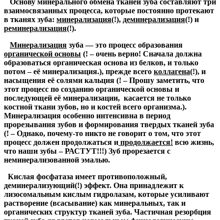
Основу минерального обмена тканей зуба составляют три
взаимосвязанных процесса, которые постоянно протекают
в тканях зуба:
минерализация
(!)
,
деминерализация
(!)
и
реминерализация
(!)
.
Минерализация
зуба
— это процесс образования
органической основы
(! – очень верно! Сначала должна
образоваться органическая основа из белков, и только
потом – её минерализация.)
, прежде всего
коллагена
(!)
, и
насыщения её солями кальция
(! – Прошу заметить, что
этот процесс по созданию органической основы и
последующей её минерализации, касается не только
костной ткани зубов, но и костей всего организма.)
.
Минерализация особенно интенсивна в период
прорезывания зубов и формирования твердых тканей зуба
(! – Однако, почему-то никто не говорит о том, что этот
процесс должен продолжаться и
продолжается!
всю жизнь,
что наши зубы – РАСТУТ!!!)
Зуб прорезается с
неминерализованной эмалью.
Кислая фосфатаза имеет противоположный,
деминерализующий
(!)
эффект. Она принадлежит к
лизосомальным кислым гидролазам, которые усиливают
растворение (всасывание) как минеральных, так и
органических структур тканей зуба. Частичная резорбция