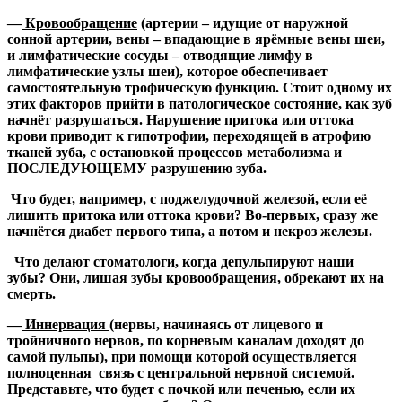
—
Кровообращение
(артерии – идущие от наружной
сонной артерии, вены – впадающие в ярёмные вены шеи,
и лимфатические сосуды – отводящие лимфу в
лимфатические узлы шеи), которое обеспечивает
самостоятельную трофическую функцию. Стоит одному их
этих факторов прийти в патологическое состояние, как зуб
начнёт разрушаться. Нарушение притока или оттока
крови приводит к гипотрофии, переходящей в атрофию
тканей зуба, с остановкой процессов метаболизма и
ПОСЛЕДУЮЩЕМУ разрушению зуба.
Что будет, например, с поджелудочной железой, если её
лишить притока или оттока крови? Во-первых, сразу же
начнётся диабет первого типа, а потом и некроз железы.
Что делают стоматологи, когда депульпируют наши
зубы? Они, лишая зубы кровообращения, обрекают их на
смерть.
—
Иннервация
(нервы, начинаясь от лицевого и
тройничного нервов, по корневым каналам доходят до
самой пульпы), при помощи которой осуществляется
полноценная связь с центральной нервной системой.
Представьте, что будет с почкой или печенью, если их