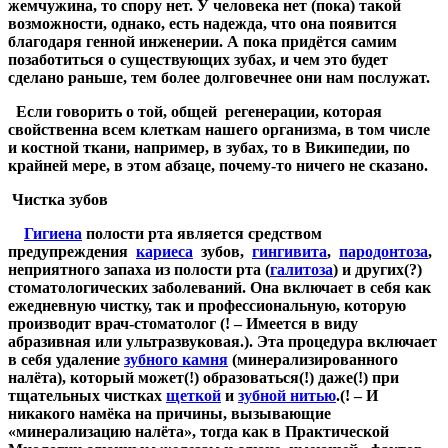
жемчужина, то спору нет. У человека нет (пока) такой
возможности, однако, есть надежда, что она появится
благодаря генной инженерии. А пока придётся самим
позаботиться о существующих зубах, и чем это будет
сделано раньше, тем более долговечнее они нам послужат.
Если говорить о той, общей регенерации, которая
свойственна всем клеткам нашего организма, в том числе
и костной ткани, например, в зубах, то в Википедии, по
крайней мере, в этом абзаце, почему-то ничего не сказано.
Чистка зубов
Гигиена
полости рта является средством
предупреждения
кариеса
зубов,
гингивита
,
пародонтоза
,
неприятного запаха из полости рта (
галитоза
) и других
(?)
стоматологических заболеваний. Она включает в себя как
ежедневную чистку, так и профессиональную, которую
производит врач-стоматолог
(! – Имеется в виду
абразивная или ультразвуковая.)
. Эта процедура включает
в себя удаление
зубного камня
(минерализированного
налёта), который может
(!)
образоваться
(!)
даже
(!)
при
тщательных чистках
щеткой
и
зубной нитью
.
(! – И
никакого намёка на причины, вызывающие
«минерализацию налёта», тогда как в Практической