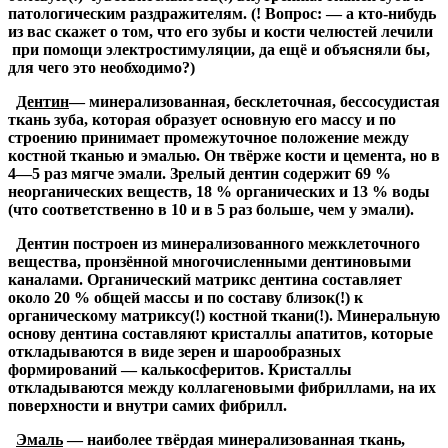
патологическим раздражителям. (! Вопрос: — а кто-нибудь
из вас скажет о том, что его зубы и кости челюстей лечили
при помощи электростимуляции, да ещё и объясняли бы,
для чего это необходимо?)
Дентин
— минерализованная, бесклеточная, бессосудистая
ткань зуба, которая образует основную его массу и по
строению принимает промежуточное положение между
костной тканью и эмалью. Он твёрже кости и цемента, но в
4—5 раз мягче эмали. Зрелый дентин содержит 69 %
неорганических веществ, 18 % органических и 13 % воды
(что соответственно в 10 и в 5 раз больше, чем у эмали).
Дентин построен из минерализованного межклеточного
вещества, пронзённой многочисленными дентиновыми
каналами. Органический матрикс дентина составляет
около 20 % общей массы и по составу близок(!) к
органическому матриксу(!) костной ткани(!). Минеральную
основу дентина составляют кристаллы апатитов, которые
откладываются в виде зерен и шарообразных
формирований — калькосферитов. Кристаллы
откладываются между коллагеновыми фибриллами, на их
поверхности и внутри самих фибрилл.
Эмаль
— наиболее твёрдая минерализованная ткань,