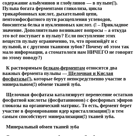
содержание альбуминов и глобулинов — в пульпе
(!)
.
Пульпа богата ферментами гликолиза, цикла
трикарбоновых кислот, дыхательной цепи,
пентозофосфатного пути расщепления углеводов,
биосинтеза белка и нуклеиновых кислот.
(! – Прикладное
значение. Дополнительно возникают вопросы – а откуда
это всё поступает в пульпу? Если поступление этих
веществ пульпу ограниченно, то, что произойдёт и с
пульпой, и с другими тканями зубов? Почему об этом так
мало информации, а стоматологи нам НИЧЕГО не говорят
по этому поводу?)
К растворимым
белкам-ферментам
относятся два
важных фермента пульпы —
Щелочная и Кислая
фосфатазы
(!)
, которые берут непосредственно участие в
минеральном
(!)
обмене тканей зуба.
Щелочная фосфатаза катализирует перенесение остатков
фосфатной кислоты (фосфатанионов) с фосфорных эфиров
глюкозы на органический матрикс. То есть, фермент берет
участие в формировании ядер кристаллизации
(!)
и тем
самым способствует минерализации
(!)
тканей зуба.
Минеральный обмен тканей зуба