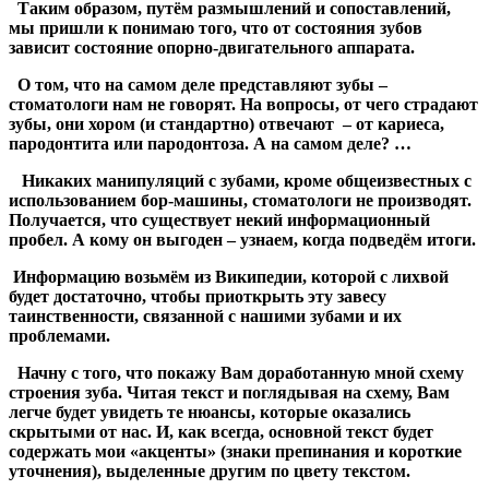
Таким образом, путём размышлений и сопоставлений,
мы пришли к понимаю того, что от состояния зубов
зависит состояние опорно-двигательного аппарата.
О том, что на самом деле представляют зубы –
стоматологи нам не говорят. На вопросы, от чего страдают
зубы, они хором (и стандартно) отвечают – от кариеса,
пародонтита или пародонтоза. А на самом деле? …
Никаких манипуляций с зубами, кроме общеизвестных с
использованием бор-машины, стоматологи не производят.
Получается, что существует некий информационный
пробел. А кому он выгоден – узнаем, когда подведём итоги.
Информацию возьмём из Википедии, которой с лихвой
будет достаточно, чтобы приоткрыть эту завесу
таинственности, связанной с нашими зубами и их
проблемами.
Начну с того, что покажу Вам доработанную мной схему
строения зуба. Читая текст и поглядывая на схему, Вам
легче будет увидеть те нюансы, которые оказались
скрытыми от нас. И, как всегда, основной текст будет
содержать мои «акценты» (знаки препинания и короткие
уточнения), выделенные другим по цвету текстом.