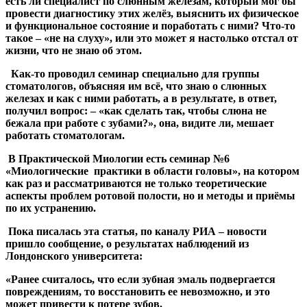
есть ли специалист по слюнным железам, который мог бы
провести диагностику этих желёз, выяснить их физическое
и функциональное состояние и поработать с ними? Что-то
такое – «не на слуху», или это может я настолько отстал от
жизни, что не знаю об этом.
Как-то проводил семинар специально для группы
стоматологов, объясняя им всё, что знаю о слюнных
железах и как с ними работать, а в результате, в ответ,
получил вопрос: – «как сделать так, чтобы слюна не
бежала при работе с зубами?», она, видите ли, мешает
работать стоматологам.
В Практической Миологии есть семинар №6
«Миологические практики в области головы», на котором
как раз и рассматриваются не только теоретические
аспекты проблем ротовой полости, но и методы и приёмы
по их устранению.
Пока писалась эта статья, по каналу РИА – новости
пришло сообщение, о результатах наблюдений из
Лондонского университета:
«Ранее считалось, что если зубная эмаль подвергается
повреждениям, то восстановить ее невозможно, и это
может привести к потере зубов.