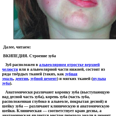
Далее, читаем:
ВКИПЕДИЯ. Строение зуба
Зуб расположен в
альвеолярном отростке верхней
челюсти
или в альвеолярной части нижней, состоит из
ряда твёрдых тканей (таких, как
зубная
эмаль
,
дентин
,
зубной цемент
) и мягких тканей (
пульпа
зуба
).
Анатомически различают коронку зуба (выступающую
над десной часть зуба), корень зуба (часть зуба,
расположенная глубоко в альвеоле, покрытая десной) и
шейку зуба — различают клиническую и анатомическую
шейки. Клиническая — соответствует краю десны, а
анатомическая является местом перехода эмали в цемент,