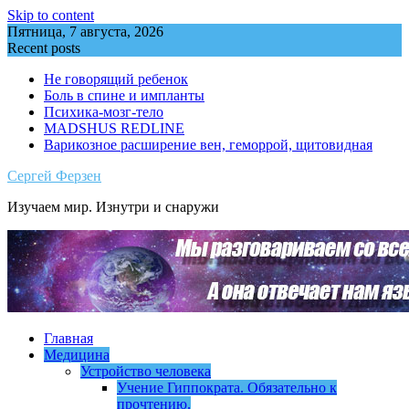
Skip to content
Пятница, 7 августа, 2026
Recent posts
Не говорящий ребенок
Боль в спине и импланты
Психика-мозг-тело
MADSHUS REDLINE
Варикозное расширение вен, геморрой, щитовидная
Сергей Ферзен
Изучаем мир. Изнутри и снаружи
Главная
Медицина
Устройство человека
Учение Гиппократа. Обязательно к
прочтению.