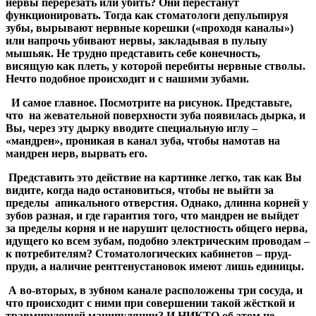
нервы перерезать или убить?
Они перестанут
функционировать.
Тогда как стоматологи депульпируя
зубы, вырывают нервные корешки («проходя каналы»)
или напрочь убивают нервы, закладывая в пульпу
мышьяк. Не трудно представить себе конечность,
висящую как плеть, у которой перебиты нервные стволы.
Нечто подобное происходит и с нашими зубами.
И самое главное. Посмотрите на рисунок. Представьте,
что на жевательной поверхности зуба появилась дырка, и
Вы, через эту дырку вводите специальную иглу –
«мандрен», проникая в канал зуба, чтобы намотав на
мандрен нерв, вырвать его.
Представить это действие на картинке легко, так как Вы
видите, когда надо остановиться, чтобы не выйти за
пределы апикального отверстия. Однако, длинна корней у
зубов разная, и где гарантия того, что мандрен не выйдет
за пределы корня и не нарушит целостность общего нерва,
идущего ко всем зубам, подобно электрическим проводам –
к потребителям? Стоматологических кабинетов – пруд-
пруди, а наличие рентгенустановок имеют лишь единицы.
А во-вторых, в зубном канале расположены три сосуда, и
что происходит с ними при совершении такой жёсткой и
травмирующей манипуляции?
И НИКТО об этом не