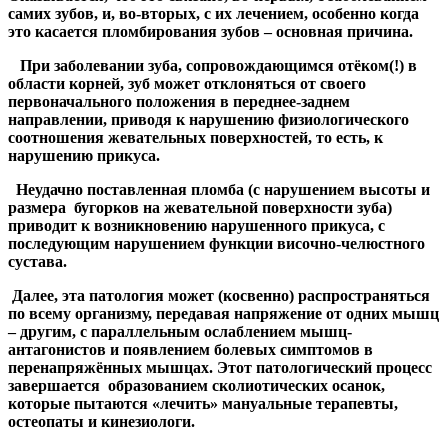
самих зубов, и, во-вторых, с их лечением, особенно когда
это касается пломбирования зубов – основная причина.
При заболевании зуба, сопровождающимся отёком
(!)
в
области корней, зуб может отклоняться от своего
первоначального положения в переднее-заднем
направлении, приводя к нарушению физиологического
соотношения жевательных поверхностей, то есть, к
нарушению прикуса.
Неудачно поставленная пломба (с нарушением высоты и
размера бугорков на жевательной поверхности зуба)
приводит к возникновению нарушенного прикуса, с
последующим нарушением функции височно-челюстного
сустава.
Далее, эта патология может (косвенно) распространяться
по всему организму, передавая напряжение от одних мышц
– другим, с параллельным ослаблением мышц-
антагонистов и появлением болевых симптомов в
перенапряжённых мышцах. Этот патологический процесс
завершается образованием сколиотических осанок,
которые пытаются «лечить» мануальные терапевты,
остеопаты и кинезиологи.