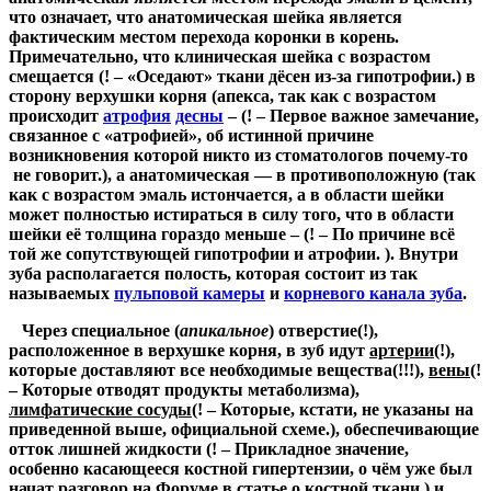
что означает, что анатомическая шейка является
фактическим местом перехода коронки в корень.
Примечательно, что клиническая шейка с возрастом
смещается
(! – «Оседают» ткани дёсен из-за гипотрофии.)
в
сторону верхушки корня (апекса, так как с возрастом
происходит
атрофия
десны
–
(! – Первое важное замечание,
связанное с «атрофией», об истинной причине
возникновения которой никто из стоматологов почему-то
не говорит.
), а анатомическая — в противоположную (так
как с возрастом эмаль истончается, а в области шейки
может полностью истираться в силу того, что в области
шейки её толщина гораздо меньше –
(! – По причине всё
той же сопутствующей гипотрофии и атрофии.
). Внутри
зуба располагается полость, которая состоит из так
называемых
пульповой камеры
и
корневого канала зуба
.
Через специальное (
апикальное
) отверстие
(!)
,
расположенное в верхушке корня, в зуб идут
артерии
(!)
,
которые доставляют все необходимые вещества
(!!!)
,
вены
(!
– Которые отводят продукты метаболизма)
,
лимфатические сосуды
(! – Которые, кстати, не указаны на
приведенной выше, официальной схеме.)
, обеспечивающие
отток лишней жидкости
(! – Прикладное значение,
особенно касающееся костной гипертензии, о чём уже был
начат разговор на Форуме в статье о костной ткани.)
и