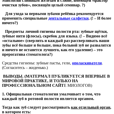
Миологии слюнным железам и слюне, имеющей «фактор
очистки зубов», посвящён целый семинар. ?)
Для ухода за первыми зубами ребёнка рекомендуется
применять специальные
дентальные салфетки
.
(! – И более
ничего?)
Предметы личной гигиены полости рта: зубные щётки,
зубные нити (флосы), скребок для языка.
(! – Видимо всё
«остальное» (сверлить и каждый раз рассверливать наши
зубы всё больше и больше, пока больной зуб не развалится
и ничего не останется лучшего, как его удаление) – это
прерогатива стоматолога?)
Средства гигиены: зубные пасты, гели,
ополаскиватели
.
(Согласитесь – жиденько.)
ВЫВОДЫ. (МАТЕРМАЛ ПУБЛИКУЕТСЯ ВПЕРВЫЕ В
МИРОВОЙ ПРАКТИКЕ, И ТОЛЬКО НА
ПРОФЕССИОНАЛЬНОМ САЙТ
Е МИОЛОГОВ)
1. Официальная стоматология умалчивает о том, что
каждый зуб в ротовой полости является органом.
Тогда как зуб следует рассматривать
как отдельный орган
,
в котором есть: