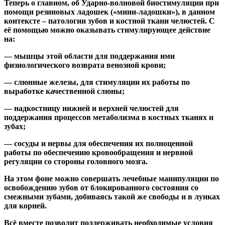
Теперь о главном, об Ударно-волновой биостимуляции при
помощи резиновых ладошек («мини-ладошки»), в данном
контексте – патологии зубов и костной ткани челюстей. С
её помощью можно оказывать стимулирующее действие
на:
— мышцы этой области для поддержания ими
физиологического возврата венозной крови;
— слюнные железы, для стимуляции их работы по
выработке качественной слюны;
— надкостницу нижней и верхней челюстей для
поддержания процессов метаболизма в костных тканях и
зубах;
— сосуды и нервы для обеспечения их полноценной
работы по обеспечению кровообращения и нервной
регуляции со стороны головного мозга.
На этом фоне можно совершать лечебные манипуляции по
освобождению зубов от блокированного состояния со
смежными зубами, добиваясь такой же свободы и в лунках
для корней.
Всё вместе позволит поддерживать необходимые условия