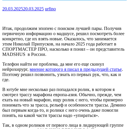
20.03.2025
20.03.2025
urfino
Итак, продолжим эпопею с поиском лучшей пары. Получив
первичную информацию о мадшусе, решил посмотреть более
конкретно, где их взять новые. Оказалось, что занимается
этим Николай Припусков, на начало 2025 года работает в
СПОРТМАСТЕР ПРО, насколько я понял – он представитель
MADSHUS в России.
Телефон найти не проблема, да мне его еще скинул
нейрохирург,
мнение которого я писал в предыдущей статье
.
Поэтому решил позвонить, узнать из первых рук, что, как и
где.
В ютубе мне несколько раз попадался ролик, в котором я
смотрел трассу марафона европа-азия. Обычно, прежде, чем
ехать на новый марафон, ищу ролик с него, чтобы примерно
понимать что за трасса, рельеф и особенности трассы. Демино
был первым когда-то, и ролики с него очень даже помогли
понять, на какой части трассы надо «упираться».
Так, в одном роликов от первого лица в лидирующей группе