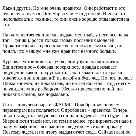
Лыжи другие. Но мне очень нравится. Они работают и это
очень чувствуется. Они «прыгучие» под ногой. И если это
использовать в технике, то они очень хорошо отзываются на
это.
На одну из тренек приехал дядька местный, у него все пары
топ – фишки, росси только самых последних моделей.
Прокатился на его россиньолах, неплохо весьма катят, но
понял, что мадшус мне уже нравится намного больше.
Курсовая устойчивость лучше, чем у фишек однозначно.
Единственное – боковая поверхность правда вызывает
ощущение какой-то хрупкости. Так и кажется, что краска
отколется при попаданий на какой-нибудь лед. Но нет, первые
100км конечно не показатель, но на лед налетал – под снегом
не увидел лунку рыбацкую. Жестко проехался по ней, но
никаких следов, все нормально.
Итог – получена пара из ФАРМС. Подобранная по всем
параметрам как полагается. Опробована – нравится. Теперь
остается ждать следующего сезона и надеяться, что будет снег.
Уверенности такой нет, но тем не менее, тренироваться надо и
пару марафонов я все равно в следующем сезоне прокачу.
Поэтому ждем, и по итогу выдам отчет сюда. Сейчас главное