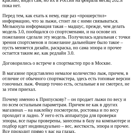
красиво, видел сам, но их в России на февраль месяц 2025г
пока нет.
Перед тем, как ехать к нему, еще раз «прошерстил»
информацию, что за лыжи, стоит ли с ними связываться.
Мелькнула информация такая – мадшус, прежде, чем делать
модель 3.0, пообщался со спортсменами, и на основе их
пожелании сделали эту модель. Получилась идеальная с точки
зрения спортсменов и пожелание дальнейшее было такое –
пусть меняется дизайн, раскраска, но сама эпюра и прочее
остается таким же, как редлайн 3.0.
Договорились о встрече в спортмастер про в Москве.
В магазине представлено немалое количество лыж, причем, в
отличие от обычного спортмастера, здесь есть топовые версии
гоночных лыж. Фишер точно есть, остальные я не смотрел, не
за этим приехал.
Почему именно к Припускову? – он продает лыжи по весу и
по всем остальным параметрам. Причем не как в других
магазинах – на наклейку посмотрели, ростовка и по весу
проходит и ладно. У него есть аппаратура для проверки
эпюры, все пары проверены, занесены в базу на компьютере и
подбор идет индивидуально – вес, жесткость, эпюра и прочее.
Все проходит прямо у вас на глазах.