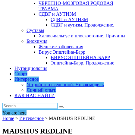
ЧЕРЕПНО-МОЗГОВАЯ РОДОВАЯ
ТРАВМА
СДВГ и АУТИЗМ
СДВГ и АУТИЗМ
СДВГ и аутизм. Продолжение.
Суставы
Халюс-вальгус и плоскостопие. Причины.
Биохимия
Женские заболевания
Вирус Эпштейна-Барр
ВИРУС ЭПШТЕЙНА-БАРР
Эпштейна-Барр. Продолжение
Нутрициология
Спорт
Интересное
Устройство вселенной. Новая модель
Личный опыт.
КАК НАС НАЙТИ
You are here
Home
>
Интересное
>
MADSHUS REDLINE
MADSHUS REDLINE