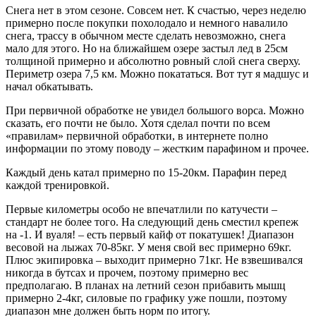
Снега нет в этом сезоне. Совсем нет. К счастью, через неделю
примерно после покупки похолодало и немного навалило
снега, трассу в обычном месте сделать невозможно, снега
мало для этого. Но на ближайшем озере застыл лед в 25см
толщиной примерно и абсолютно ровный слой снега сверху.
Периметр озера 7,5 км. Можно покататься. Вот тут я мадшус и
начал обкатывать.
При первичной обработке не увидел большого ворса. Можно
сказать, его почти не было. Хотя сделал почти по всем
«правилам» первичной обработки, в интернете полно
информации по этому поводу – жестким парафином и прочее.
Каждый день катал примерно по 15-20км. Парафин перед
каждой тренировкой.
Первые километры особо не впечатлили по катучести –
стандарт не более того. На следующий день сместил крепеж
на -1. И вуаля! – есть первый кайф от покатушек! Диапазон
весовой на лыжах 70-85кг. У меня свой вес примерно 69кг.
Плюс экипировка – выходит примерно 71кг. Не взвешивался
никогда в бутсах и прочем, поэтому примерно вес
предполагаю. В планах на летний сезон прибавить мышц
примерно 2-4кг, силовые по графику уже пошли, поэтому
диапазон мне должен быть норм по итогу.