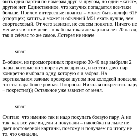
быть одна партия по номерам друг за другом, но одни «катят»,
другие нет. Единственное, что катучих попадается все-таки
больше. Причем интересные нюансы – может быть шлифт 61F
(спортцех) катить, а может и обычный М51 ехать лучше, чем
спортцеховый. От чего зависит, не совсем понятно. Ничего не
меняется в этом деле – как была такая же картина лет 20 назад,
так и сейчас то же самое. Лотерея не иначе.
smart
В-общем, из просмотренных примерно 30-40 пар выбрали 2
пары, которые по эпюре лучше других, и из этих двух пар
конкретно выбрали одну, которую я и забрал. На
вертикальном зажиме проверка щупом под колодкой показала,
что эта пара более ровная. Попросил Николая покрестить пару
– покрестил))) Остальное уже зависит от меня.
smart
Считаю, что именно так и надо покупать боевую пару. А не
так, как все уже видели и покупали – наклейка на лыже не
дает достоверной картины, поэтому и получаем по итогу не
то, что ожидали.