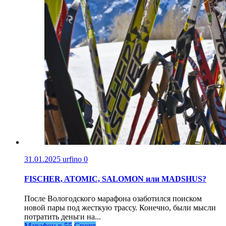
31.01.2025
urfino
0
FISCHER, ATOMIC, SALOMON или MADSHUS?
После Вологодского марафона озаботился поиском
новой пары под жесткую трассу. Конечно, были мысли
потратить деньги на...
Марафон в 55
Спорт