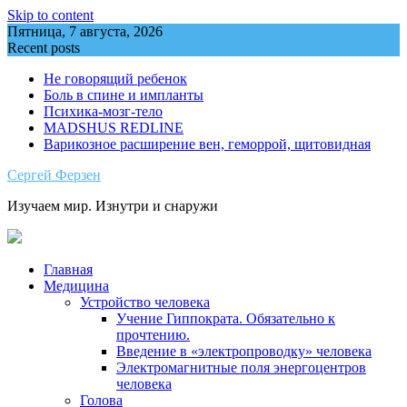
Skip to content
Пятница, 7 августа, 2026
Recent posts
Не говорящий ребенок
Боль в спине и импланты
Психика-мозг-тело
MADSHUS REDLINE
Варикозное расширение вен, геморрой, щитовидная
Сергей Ферзен
Изучаем мир. Изнутри и снаружи
Главная
Медицина
Устройство человека
Учение Гиппократа. Обязательно к
прочтению.
Введение в «электропроводку» человека
Электромагнитные поля энергоцентров
человека
Голова