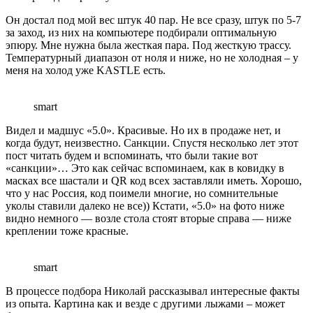
Он достал под мой вес штук 40 пар. Не все сразу, штук по 5-7
за заход, из них на компьютере подбирали оптимальную
эпюру. Мне нужна была жесткая пара. Под жесткую трассу.
Температурный диапазон от ноля и ниже, но не холодная – у
меня на холод уже KASTLE есть.
smart
Видел и мадшус «5.0». Красивые. Но их в продаже нет, и
когда будут, неизвестно. Санкции. Спустя несколько лет этот
пост читать будем и вспоминать, что были такие вот
«санкции»… Это как сейчас вспоминаем, как в ковидку в
масках все шастали и QR код всех заставляли иметь. Хорошо,
что у нас Россия, код поимели многие, но сомнительные
уколы ставили далеко не все)) Кстати, «5.0» на фото ниже
видно немного — возле стола стоят вторые справа — ниже
креплении тоже красные.
smart
В процессе подбора Николай рассказывал интересные факты
из опыта. Картина как и везде с другими лыжами – может