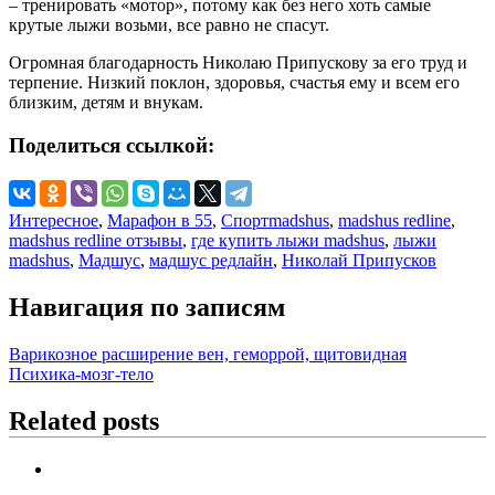
– тренировать «мотор», потому как без него хоть самые
крутые лыжи возьми, все равно не спасут.
Огромная благодарность Николаю Припускову за его труд и
терпение. Низкий поклон, здоровья, счастья ему и всем его
близким, детям и внукам.
Поделиться ссылкой:
Интересное
,
Марафон в 55
,
Спорт
madshus
,
madshus redline
,
madshus redline отзывы
,
где купить лыжи madshus
,
лыжи
madshus
,
Мадшус
,
мадшус редлайн
,
Николай Припусков
Навигация по записям
Варикозное расширение вен, геморрой, щитовидная
Психика-мозг-тело
Related posts