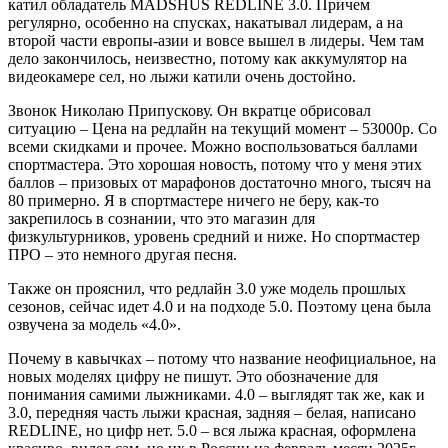
катил обладатель MADSHUS REDLINE 3.0. Причем
регулярно, особенно на спусках, накатывал лидерам, а на
второй части европы-азии и вовсе вышел в лидеры. Чем там
дело закончилось, неизвестно, потому как аккумулятор на
видеокамере сел, но лыжи катили очень достойно.
Звонок Николаю Припускову. Он вкратце обрисовал
ситуацию – Цена на редлайн на текущий момент – 53000р. Со
всеми скидками и прочее. Можно воспользоваться баллами
спортмастера. Это хорошая новость, потому что у меня этих
баллов – призовых от марафонов достаточно много, тысяч на
80 примерно. Я в спортмастере ничего не беру, как-то
закрепилось в сознании, что это магазин для
физкультурников, уровень средний и ниже. Но спортмастер
ПРО – это немного другая песня.
Также он прояснил, что редлайн 3.0 уже модель прошлых
сезонов, сейчас идет 4.0 и на подходе 5.0. Поэтому цена была
озвучена за модель «4.0».
Почему в кавычках – потому что название неофициальное, на
новых моделях цифру не пишут. Это обозначение для
понимания самими лыжниками. 4.0 – выглядят так же, как и
3.0, передняя часть лыжи красная, задняя – белая, написано
REDLINE, но цифр нет. 5.0 – вся лыжа красная, оформлена