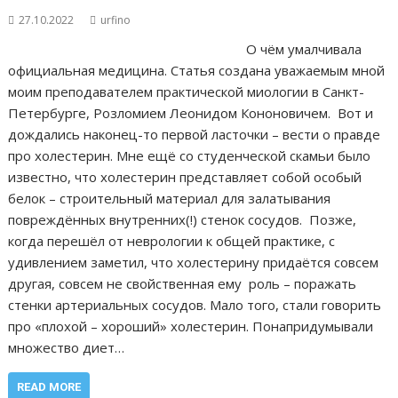
27.10.2022
urfino
О чём умалчивала
официальная медицина. Статья создана уважаемым мной
моим преподавателем практической миологии в Санкт-
Петербурге, Розломием Леонидом Кононовичем. Вот и
дождались наконец-то первой ласточки – вести о правде
про холестерин. Мне ещё со студенческой скамьи было
известно, что холестерин представляет собой особый
белок – строительный материал для залатывания
повреждённых внутренних(!) стенок сосудов. Позже,
когда перешёл от неврологии к общей практике, с
удивлением заметил, что холестерину придаётся совсем
другая, совсем не свойственная ему роль – поражать
стенки артериальных сосудов. Мало того, стали говорить
про «плохой – хороший» холестерин. Понапридумывали
множество диет…
READ MORE