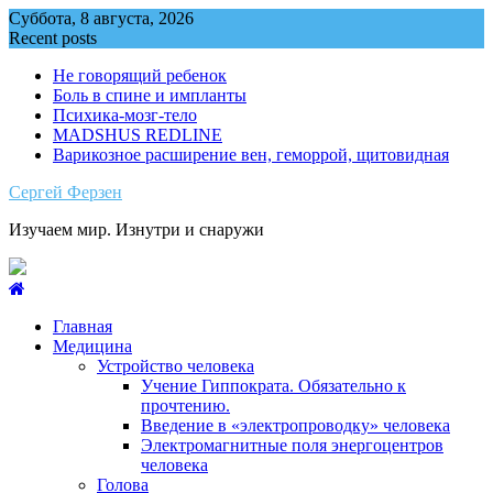
Skip
Суббота, 8 августа, 2026
to
Recent posts
content
Не говорящий ребенок
Боль в спине и импланты
Психика-мозг-тело
MADSHUS REDLINE
Варикозное расширение вен, геморрой, щитовидная
Сергей Ферзен
Изучаем мир. Изнутри и снаружи
Главная
Медицина
Устройство человека
Учение Гиппократа. Обязательно к
прочтению.
Введение в «электропроводку» человека
Электромагнитные поля энергоцентров
человека
Голова