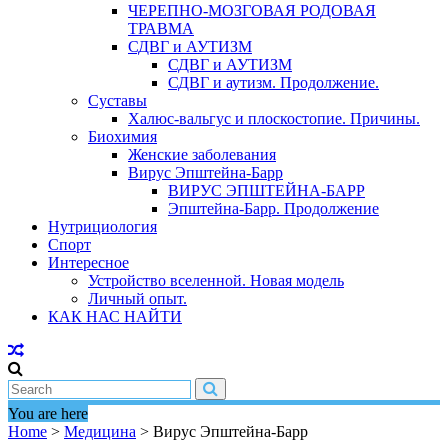
ЧЕРЕПНО-МОЗГОВАЯ РОДОВАЯ
ТРАВМА
СДВГ и АУТИЗМ
СДВГ и АУТИЗМ
СДВГ и аутизм. Продолжение.
Суставы
Халюс-вальгус и плоскостопие. Причины.
Биохимия
Женские заболевания
Вирус Эпштейна-Барр
ВИРУС ЭПШТЕЙНА-БАРР
Эпштейна-Барр. Продолжение
Нутрициология
Спорт
Интересное
Устройство вселенной. Новая модель
Личный опыт.
КАК НАС НАЙТИ
You are here
Home
>
Медицина
>
Вирус Эпштейна-Барр