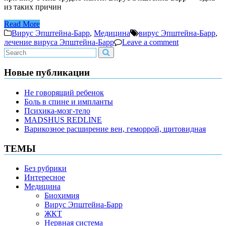
из таких причин
Read More
Вирус Эпштейна-Барр
,
Медицина
вирус Эпштейна-Барр
,
лечение вируса Эпштейна-Барр
Leave a comment
Новые публикации
Не говорящий ребенок
Боль в спине и импланты
Психика-мозг-тело
MADSHUS REDLINE
Варикозное расширение вен, геморрой, щитовидная
ТЕМЫ
Без рубрики
Интересное
Медицина
Биохимия
Вирус Эпштейна-Барр
ЖКТ
Нервная система