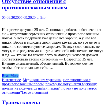
Отсутствие отношении с
противоположным полом
05.09.2020
05.09.2020
urfino
На приеме девушка 25 лет. Основная проблема, обозначенная
ею – отсутствие серъезных отношении с противоположным
полом. У всех подружек уже давно все хорошо, а у нее все
никак. Вроде и молодые люди рядом крутятся, но все не те и
никак не соответствуют ее запросам. То двух слов связать не
могут, то с родителями живут и сами себя обеспечить не могут
и т.д. — Что же ты хочешь? Что за молодой человек должен
соответствовать твоим критериям? — Возраст до 35 лет.
Внешне симпатичный, обеспеченный. Во всяком случае
чтобы обеспечивал сам себя……
Read More
Интересное
,
Медицина
нет мужчины
,
нет отношении с
противоположным полом
,
почему не могу найти мужчину
,
почему не получается найти парня?
,
почему не получается
отношении?
Leave a comment
Травма колена