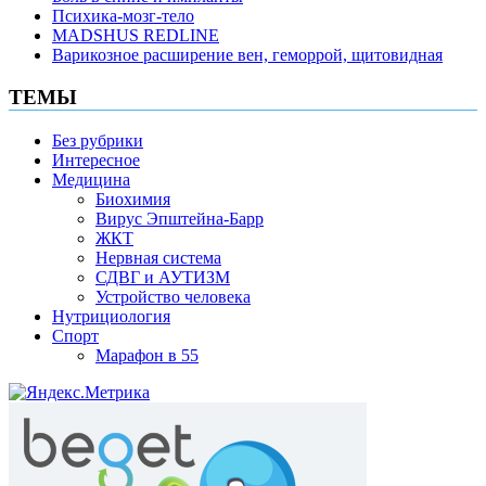
Психика-мозг-тело
MADSHUS REDLINE
Варикозное расширение вен, геморрой, щитовидная
ТЕМЫ
Без рубрики
Интересное
Медицина
Биохимия
Вирус Эпштейна-Барр
ЖКТ
Нервная система
СДВГ и АУТИЗМ
Устройство человека
Нутрициология
Спорт
Марафон в 55