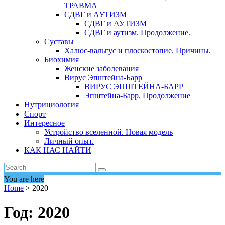
ТРАВМА
СДВГ и АУТИЗМ
СДВГ и АУТИЗМ
СДВГ и аутизм. Продолжение.
Суставы
Халюс-вальгус и плоскостопие. Причины.
Биохимия
Женские заболевания
Вирус Эпштейна-Барр
ВИРУС ЭПШТЕЙНА-БАРР
Эпштейна-Барр. Продолжение
Нутрициология
Спорт
Интересное
Устройство вселенной. Новая модель
Личный опыт.
КАК НАС НАЙТИ
You are here
Home
>
2020
Год:
2020