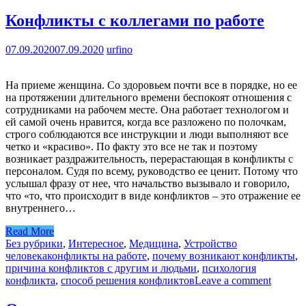
Конфликты с коллегами по работе
07.09.2020
07.09.2020
urfino
На приеме женщина. Со здоровьем почти все в порядке, но ее
на протяжении длительного времени беспокоят отношения с
сотрудниками на рабочем месте. Она работает технологом и
ей самой очень нравится, когда все разложено по полочкам,
строго соблюдаются все инструкции и люди выполняют все
четко и «красиво». По факту это все не так и поэтому
возникает раздражительность, перерастающая в конфликты с
персоналом. Судя по всему, руководство ее ценит. Потому что
услышал фразу от нее, что начальство вызывало и говорило,
что «то, что происходит в виде конфликтов – это отражение ее
внутреннего…
Read More
Без рубрики
,
Интересное
,
Медицина
,
Устройство
человека
конфликты на работе
,
почему возникают конфликты
,
причина конфликтов с другим и людьми
,
психология
конфликта
,
способ решения конфликтов
Leave a comment