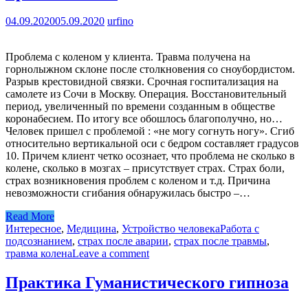
04.09.2020
05.09.2020
urfino
Проблема с коленом у клиента. Травма получена на
горнолыжном склоне после столкновения со сноубордистом.
Разрыв крестовидной связки. Срочная госпитализация на
самолете из Сочи в Москву. Операция. Восстановительный
период, увеличенный по времени созданным в обществе
коронабесием. По итогу все обошлось благополучно, но…
Человек пришел с проблемой : «не могу согнуть ногу». Сгиб
относительно вертикальной оси с бедром составляет градусов
10. Причем клиент четко осознает, что проблема не сколько в
колене, сколько в мозгах – присутствует страх. Страх боли,
страх возникновения проблем с коленом и т.д. Причина
невозможности сгибания обнаружилась быстро –…
Read More
Интересное
,
Медицина
,
Устройство человека
Работа с
подсознанием
,
страх после аварии
,
страх после травмы
,
травма колена
Leave a comment
Практика Гуманистического гипноза