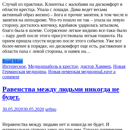
Случай из практики. Клиентка с жалобами на дискомфорт в
области крестца. Упала с лошади. Дама ведет весьма
активный образ жизни) – йога и прочие занятия, в том числе и
занятия на ипподроме. Что-то пошло не так – упала на левую
сторону, досталось копчику, вдобавок ударилась затылком,
благо была в шлеме. Сотрясение легкое видимо все-таки было
– пару дней после этого присутствовала легкая тошнота. На
прием пришла спустя неделю после этого события. Уже все
более-менее в порядке, но дискомфорт еще есть, растяжение в
области паха с левой стороны, и намек на…
Read More
Интересное
,
Медицина
боль в крестце
,
доктор Хаммер
,
Новая
Германская медицина
,
Новая немецкая медицина
Leave a
comment
Равенства между людьми никогда не
будет.
30.05.2020
30.05.2020
urfino
Неравенства между людьми нет и никогда не будет. И
материальная сторона здесь ни при чем. Гораздо интереснее