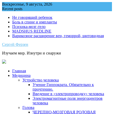
Skip
Воскресенье, 9 августа, 2026
to
Recent posts
content
Не говорящий ребенок
Боль в спине и импланты
Психика-мозг-тело
MADSHUS REDLINE
Варикозное расширение вен, геморрой, щитовидная
Сергей Ферзен
Изучаем мир. Изнутри и снаружи
Главная
Медицина
Устройство человека
Учение Гиппократа. Обязательно к
прочтению.
Введение в «электропроводку» человека
Электромагнитные поля энергоцентров
человека
Голова
ЧЕРЕПНО-МОЗГОВАЯ РОДОВАЯ