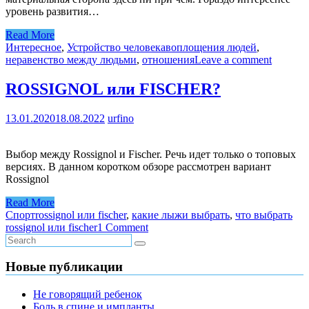
уровень развития…
Read More
Интересное
,
Устройство человека
воплощения людей
,
неравенство между людьми
,
отношения
Leave a comment
ROSSIGNOL или FISCHER?
13.01.2020
18.08.2022
urfino
Выбор между Rossignol и Fischer. Речь идет только о топовых
версиях. В данном коротком обзоре рассмотрен вариант
Rossignol
Read More
Спорт
rossignol или fischer
,
какие лыжи выбрать
,
что выбрать
rossignol или fischer
1 Comment
Новые публикации
Не говорящий ребенок
Боль в спине и импланты