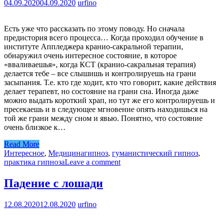
04.09.2020
04.09.2020
urfino
Есть уже что рассказать по этому поводу. Но сначала
предистория всего процесса… Когда проходил обучение в
институте Аппледжера кранио-сакральной терапии,
обнаружил очень интересное состояние, в которое
«вваливаешья», когда КСТ (кранио-сакральная терапия)
делается тебе – все слышишь и контролируешь на грани
засыпания. Т.е. кто где ходит, кто что говорит, какие действия
делает терапевт, но состояние на грани сна. Иногда даже
можно выдать короткий храп, но тут же его контролируешь и
пресекаешь и в следующее мгновение опять находишься на
той же грани между сном и явью. Понятно, что состояние
очень близкое к…
Read More
Интересное
,
Медицина
гипноз
,
гуманистический гипноз
,
практика гипноза
Leave a comment
Падение с лошади
12.08.2020
12.08.2020
urfino