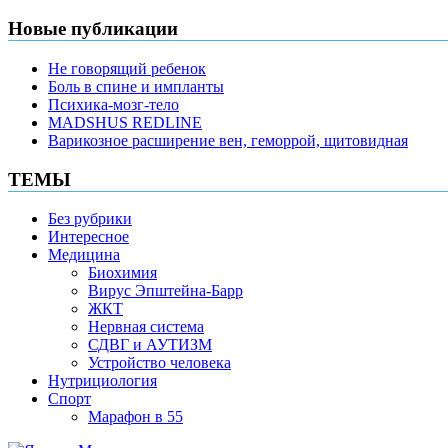
Новые публикации
Не говорящий ребенок
Боль в спине и импланты
Психика-мозг-тело
MADSHUS REDLINE
Варикозное расширение вен, геморрой, щитовидная
ТЕМЫ
Без рубрики
Интересное
Медицина
Биохимия
Вирус Эпштейна-Барр
ЖКТ
Нервная система
СДВГ и АУТИЗМ
Устройство человека
Нутрициология
Спорт
Марафон в 55