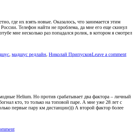
, где их взять новые. Оказалось, что занимается этим
ссии. Телефон найти не проблема, да мне его еще скинул
ютубе мне несколько раз попадался ролик, в котором я смотрел
дшус
,
мадшус редлайн
,
Николай Припусков
Leave a comment
модные Helium. Но против срабатывает два фактора – личный
огнал кто, то только на топовой паре. А мне уже 28 лет с
олько первые пару км дистанции))) А второй фактор более
comment