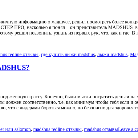
ичную информацию о мадшусе, решил посмотреть более конкретно
СТЕР ПРО, насколько я понял – он представитель MADSHUS в Ро
тому решил позвонить, узнать из первых рук, что, как и где. В 
hus redline отзывы
,
где купить лыжи madshus
,
лыжи madshus
,
Ма
ADSHUS?
под жесткую трассу. Конечно, были мысли потратить деньги на 
ты должен соответственно, т.е. как минимум чтобы тебя если и об
, что с лидерами бороться можно, но безопасно для здоровья т
her или salomon
,
madshus redline отзывы
,
madshus отзывы
Leave a 