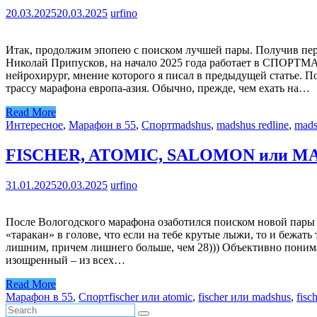
20.03.2025
20.03.2025
urfino
Итак, продолжим эпопею с поиском лучшей пары. Получив перв
Николай Припусков, на начало 2025 года работает в СПОРТМА
нейрохирург, мнение которого я писал в предыдущей статье. Поэ
трассу марафона европа-азия. Обычно, прежде, чем ехать на…
Read More
Интересное
,
Марафон в 55
,
Спорт
madshus
,
madshus redline
,
mads
FISCHER, ATOMIC, SALOMON или M
31.01.2025
20.03.2025
urfino
После Вологодского марафона озаботился поиском новой пары 
«таракан» в голове, что если на тебе крутые лыжи, то и бежать 
лишним, причем лишнего больше, чем 28))) Объективно понимаю
изощренный – из всех…
Read More
Марафон в 55
,
Спорт
fischer или atomic
,
fischer или madshus
,
fisc