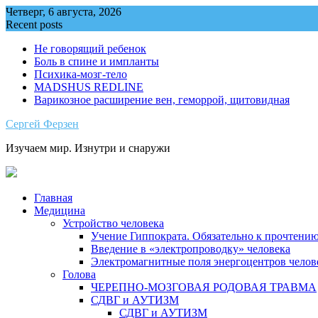
Skip
Четверг, 6 августа, 2026
to
Recent posts
content
Не говорящий ребенок
Боль в спине и импланты
Психика-мозг-тело
MADSHUS REDLINE
Варикозное расширение вен, геморрой, щитовидная
Сергей Ферзен
Изучаем мир. Изнутри и снаружи
Главная
Медицина
Устройство человека
Учение Гиппократа. Обязательно к прочтению
Введение в «электропроводку» человека
Электромагнитные поля энергоцентров челов
Голова
ЧЕРЕПНО-МОЗГОВАЯ РОДОВАЯ ТРАВМА
СДВГ и АУТИЗМ
СДВГ и АУТИЗМ