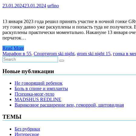
23.01.2024
23.01.2024
urfino
13 января 2023 года решил принять участие в ночной гонке GR
эту гонку давно уже раскуплены и попасть туда не получится. 
раскуплены практически моментально. Накануне 13 января очень
перчаток…
Read More
Марафон в 55
,
Спорт
grom ski night
,
grom ski night 15
,
гонка в ме
Новые публикации
Не говорящий ребенок
Боль в спине и импланты
Психика-мозг-тело
MADSHUS REDLINE
Варикозное расширение вен, геморрой, щитовидная
ТЕМЫ
Без рубрики
Интересное