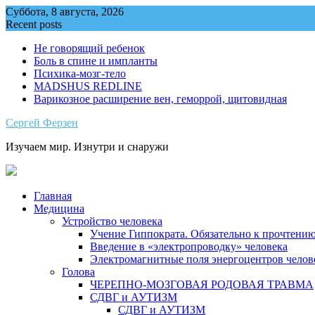
Skip
Суббота, 8 августа, 2026
to
Recent posts
content
Не говорящий ребенок
Боль в спине и импланты
Психика-мозг-тело
MADSHUS REDLINE
Варикозное расширение вен, геморрой, щитовидная
Сергей Ферзен
Изучаем мир. Изнутри и снаружи
Главная
Медицина
Устройство человека
Учение Гиппократа. Обязательно к прочтению
Введение в «электропроводку» человека
Электромагнитные поля энергоцентров челов
Голова
ЧЕРЕПНО-МОЗГОВАЯ РОДОВАЯ ТРАВМА
СДВГ и АУТИЗМ
СДВГ и АУТИЗМ